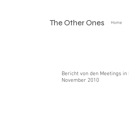
The Other Ones
Home
Bericht von den Meetings in
November 2010
Am Samstag war Heinz mit Alrun in K
klappte aber einwandfrei und Heinz 