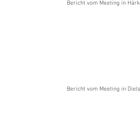
Bericht vom Meeting in Härk
Am Samstagmorgen startete Sandra z
zeigte sich toll an seinem ersten...
Bericht vom Meeting in Diel
Am Samstag waren Renate mit Jambo 
Klasse 3 waren die Parcours extrem.