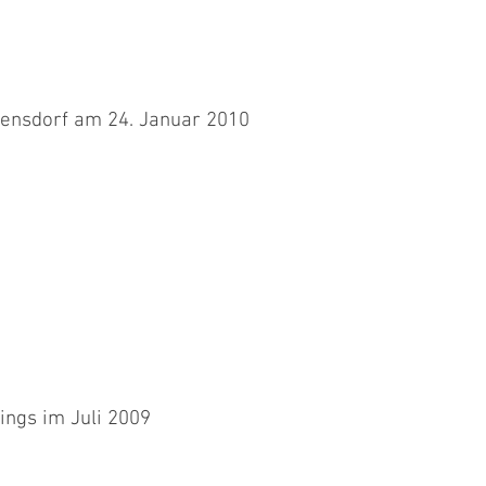
mensdorf am 24. Januar 2010
, Daniela mit Sugar und Trixi, Renate mit Jambo und ich mit allen
..
ings im Juli 2009
en Ferien in Holland. Meine Oma hatte leider keinen
h nicht über...