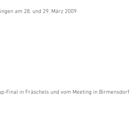
ingen am 28. und 29. März 2009
 Heinz mit Famara, Daniela mit Sugar, Sandra mit Chester, Maja
 mit...
up-Final in Fräschels und vom Meeting in Birmensdorf
er, Dieter mit Yuma und ich mit Movie, Point und Shen am letzten
ls....