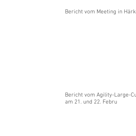
Bericht vom Meeting in Härk
Am Samstag waren Dieter mit Yuma,
mit Jara, Claudia mit Romina und ich
Bericht vom Agility-Large-C
am 21. und 22. Febru
Am Samstag waren Sandra mit Chest
Agility-Large-Cup-Meeting in Fräsche