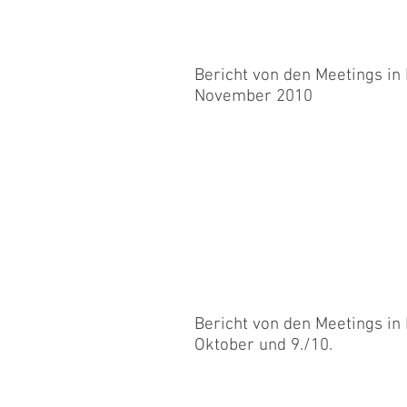
Bericht von den Meetings in
November 2010
Endlich komme ich dazu, wieder ein
Oktober war ich mit Chippie, Scarlet,
Bericht von den Meetings in
Oktober und 9./10.
Mit den Borders war ich am 26. Sep
und am 10. Oktober in Root. Die beid