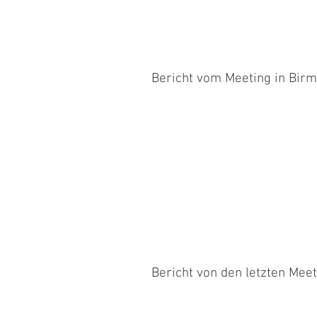
Bericht vom Meeting in Bir
Am Start waren Annemarie mit Silba
sechsen ;-)) Silba lief zwar zwei Mal.
Bericht von den letzten Meet
Nun bin ich wieder zurück aus mein
Internetanschluss, deshalb konnte ic