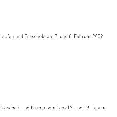
 Laufen und Fräschels am 7. und 8. Februar 2009
 Maja mit Jara und ich mit Shen, Point, Movie und Chippie in
e Maja...
 Fräschels und Birmensdorf am 17. und 18. Januar