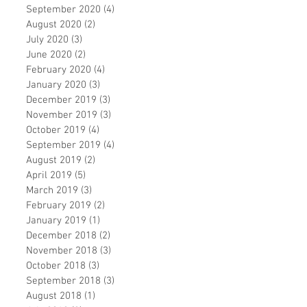
September 2020
(4)
4 posts
August 2020
(2)
2 posts
July 2020
(3)
3 posts
June 2020
(2)
2 posts
February 2020
(4)
4 posts
January 2020
(3)
3 posts
December 2019
(3)
3 posts
November 2019
(3)
3 posts
October 2019
(4)
4 posts
September 2019
(4)
4 posts
August 2019
(2)
2 posts
April 2019
(5)
5 posts
March 2019
(3)
3 posts
February 2019
(2)
2 posts
January 2019
(1)
1 post
December 2018
(2)
2 posts
November 2018
(3)
3 posts
October 2018
(3)
3 posts
September 2018
(3)
3 posts
August 2018
(1)
1 post