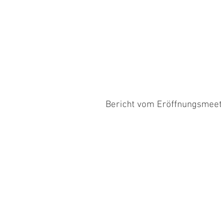
Bericht vom Eröffnungsmeeti
Am Samstag waren Heinz mit Chivaz,
Shen am Start. Heinz hatte schöne..