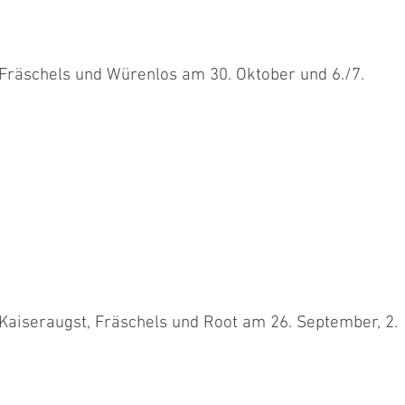
 Fräschels und Würenlos am 30. Oktober und 6./7.
mal einen Bericht über die letzten Meetings zu schreiben. Am 30.
...
 Kaiseraugst, Fräschels und Root am 26. September, 2.
tember und 2. Oktober in Kaiseraugst, am 9. Oktober in Fräschels
en...