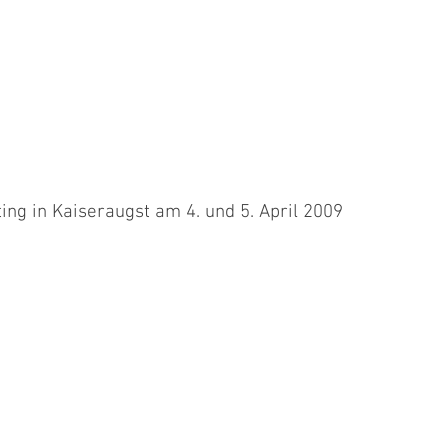
ng in Kaiseraugst am 4. und 5. April 2009
 Renate mit Jambo und ich mit Scarlet, Chippie, Movie, Point und
.