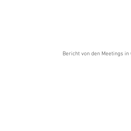
Bericht von den Meetings in
Am Samstag waren Renate mit Jambo
Sugar sowie ich mit Jamila, Point, Sc