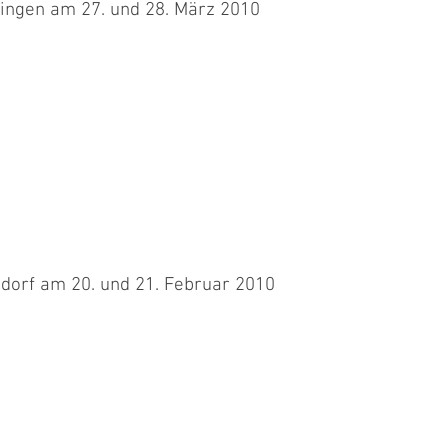
ingen am 27. und 28. März 2010
um ersten Mal mit Billie und sie hatte auch Chester dabei. Billie
sdorf am 20. und 21. Februar 2010
und ich mit Point, Movie, Chippie und Scarlet in Dielsdorf. In der
..