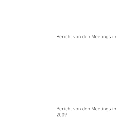
Bericht von den Meetings in
Am Samstag waren Heinz mit Famara,
Laufen. Im Offiziellen und Open hatt
Bericht von den Meetings in
2009