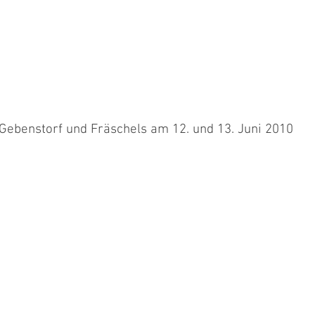
 Gebenstorf und Fräschels am 12. und 13. Juni 2010
, Marlis mit JB und René mit Blue in Gebenstorf, Daniela mit
arlet...