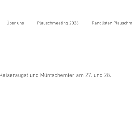
Über uns
Plauschmeeting 2026
Ranglisten Plauschm
 Kaiseraugst und Müntschemier am 27. und 28.
aiseraugst. Alrun blieb zwar nicht ganz fehlerfrei, der Slalom
war...