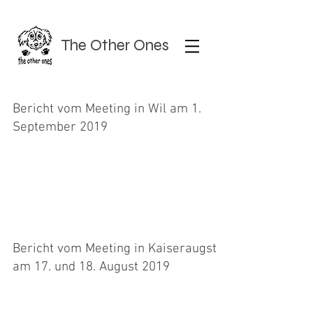
The Other Ones
Bericht vom Meeting in Wil am 1.
September 2019
Gabi lief es mit Billy gar nicht gut, und sie muss
nun überlegen, wie sie weiter vorgehen soll. Mit
Nora gab zwar drei Mal ein EL, aber...
Bericht vom Meeting in Kaiseraugst
am 17. und 18. August 2019
Gabi startete am Samstag mit Nora und holte
sich mit einem Nuller im A2 die erste