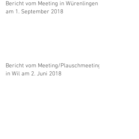
Bericht vom Meeting in Würenlingen
am 1. September 2018
Martina mit Willi hatte an diesem Meeting noch
etwas Mühe mit den doch recht schwierigen
Parcours, aber das kommt schon noch! Der Weg
ist...
Bericht vom Meeting/Plauschmeeting
in Wil am 2. Juni 2018
Gabi startete das erste Mal mit Nora in der
Klasse 2. Leider lief es nicht sehr gut, aber die
Parcours waren auch sehr schwer.... Scarlet...