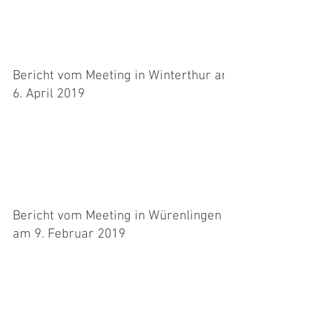
Bestätigung! In den anderen beiden Läufen
klappte es...
Bericht vom Meeting in Winterthur am
6. April 2019
Sarah mit Hope sowie Carina mit Pure sind an
diesem Tag am Plauschmeeting das erste Mal
gestartet. Leider gabs bei beiden jeweils zwei
EL...
Bericht vom Meeting in Würenlingen
am 9. Februar 2019
Gabi lief mit Billy. Leider hatte dieser grosse
Mühe mit dem Slalom, aber trotz Fehler reichte
es im Open für einen 3. Rang! Auch mit...