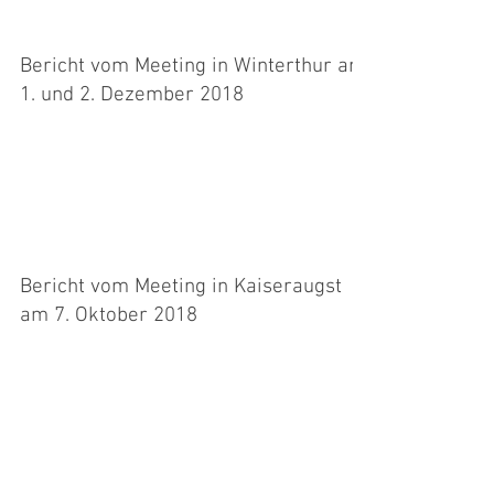
Bericht vom Meeting in Winterthur am
1. und 2. Dezember 2018
Leider hat am Montag vor diesem Meeting, das
ich sehr gerne besuche, der Ischias wieder
zugeschlagen. Er hatte sich zwar gegen Ende
der...
Bericht vom Meeting in Kaiseraugst
am 7. Oktober 2018
Zuerst etwas in eigener Sache: Wie einige von
Euch wissen, hab ich mich schweren Herzens
und nach langem Überlegen aus verschiedenen...