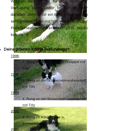
Wagner, den sie mir für das Agility zur
Verfügung stellt. Dafür bin ich ihr sehr
dankbar, denn er ist ein toller Hund, der ein
sehr grosses Potenzial hat, wie man an der
Pudelschweizermeisterschaft 2019 sehen
konnte ;-))
Deine grössten Erfolge im Hundesport:
1998
:
7. Rang im AWC-Finale in Dielsdorf mit
Tilly
1998
:
2. Rang an der Schweizermeisterschaft
mit Tilly
1999
:
4. Rang an der Schweizermeisterschaft
mit Tilly
2000
:
4. Rang im AWC-Finale in
Emmendingen mit Tilly
2000
: