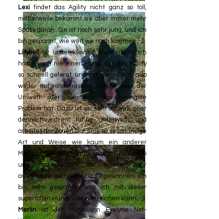
Lexi
findet das Agility nicht ganz so toll,
mittlerweile bekommt sie aber immer mehr
Spass daran. Sie ist noch sehr jung, und ich
bin gespannt, wie weit wir noch kommen ;-))
Lillybell
ist unser kleines Wunderkind. Ich
hatte noch nie einen Hund, der das Agility
so schnell gelernt und mit gar nichts, also
weder mit Hindernissen, Richter oder der
Umwelt oder sonstwas, das geringste
Problem hat. Dazu ist sie sehr schnell, aber
dennoch extrem führig unterwegs und
arbeitet die Zonen auf eine so selbständige
Art und Weise wie kaum ein anderer
Medium. Sie läuft unfassbar oft fehlerfrei
und hat schon im ersten Jahr
ausserordentlich viele Läufe gewonnen. Ich
bin sehr gespannt, was ich mit dieser
supertollen Hündin noch erreichen kann ;-))
Merlin
ist der Hund von Evelyne Nef-