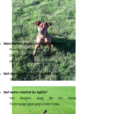
Wann leitest du das Training in Würenlos?
Montags und ienstags.
Die genauen Zeiten findest Du auf der
aktuellen
Trainingseinteilung
.
Seit wann bist du bei "The other ones"?
1991
Seit wann machst du Agility?
Von Beginn weg, da ich diese
Trainingsgruppe gegründet habe.