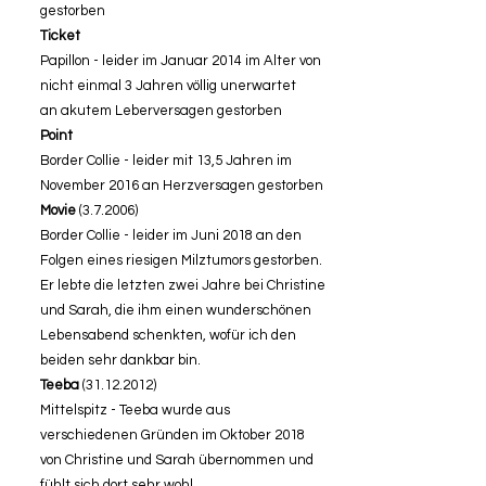
gestorben
Ticket
Papillon - leider im Januar 2014 im Alter von
nicht einmal 3 Jahren völlig unerwartet
an akutem Leberversagen gestorben
Point
Border Collie - leider mit 13,5 Jahren im
November 2016 an Herzversagen gestorben
Movie
(3.7.2006)
Border Collie - leider im Juni 2018 an den
Folgen eines riesigen Milztumors gestorben.
Er lebte die letzten zwei Jahre bei Christine
und Sarah, die ihm einen wunderschönen
Lebensabend schenkten, wofür ich den
beiden sehr dankbar bin.
Teeba
(31.12.2012)
Mittelspitz - Teeba wurde aus
verschiedenen Gründen im Oktober 2018
von Christine und Sarah übernommen und
fühlt sich dort sehr wohl.