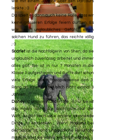
wie mit einem Joystick über den Parcours
lenkte ;-))
Da spielt es dann auch keine Rolle, dass wir
keine grösseren Erfolge feiern durften. Es
war ein unglaubliches Gefühl, einen
solchen Hund zu führen, das reichte völlig
;-))
Scarlet
ist die Nachfolgerin von Shen, da sie
unglaublich zuverlässig arbeitet und immer
alles gibt. Sie ist in nur 7 Monaten in die
Klasse 3 aufgestiegen und durfte dort schon
viele Erfolge feiern, beispielsweise den 3.
Rang an einer SM mit noch nicht einmal 3
Jahren.
Disney
ist unsere Wundertüte ;-)) Für sie ist
das Agility nicht das Wichtigste auf der
Welt, es gibt noch viele andere spannende
Dinge zu entdecken... Wenn Madame bei
der Sache ist, sind unglaubliche Resultate
möglich, aber die wollen erkämpft werden.