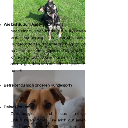
Wie bist du zum Agility gekommen?
Nach einem Erziehungskurs mit Tilly gab es
eine Vorführung der verschiedenen
Hundesportarten, darunter auch Agility. Da
hat mich der Virus gepackt. Zuerst wollte
ich es nur zum Spass machen, Tilly war
aber so gut, dass sich das schnell geändert
hat ;-)))
Betreibst du noch anderen Hundesport?
Deine Stärken:
Zuverlässigkeit und das nötige
Einfühlungsvermögen, um mich auf jeden
Hund einzustellen. Es fällt mir leicht, mir