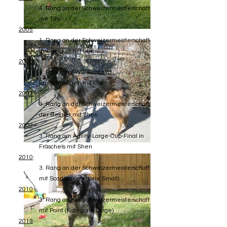
4. Rang an der Schweizermeisterschaft
mit Tilly
2005
:
1. Rang an der Schweizermeisterschaft
der Belgier mit Shen
2006
:
7. Rang im AWC-Finale in
Emmendingen mit Shen
2007
:
3. Rang an der Schweizermeisterschaft
der Belgier mit Shen
2009
:
3. Rang am Agility-Large-Cup-Final in
Fräschels mit Shen
2010
:
3. Rang an der Schweizermeisterschaft
mit Scarlet (Kategorie Small)
2010
:
3. Rang an der Schweizermeisterschaft
mit Point (Kategorie Large)
2013
: