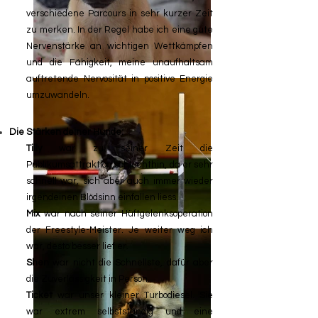
verschiedene Parcours in sehr kurzer Zeit
zu merken. In der Regel habe ich eine gute
Nervenstärke an wichtigen Wettkämpfen
und die Fähigkeit, meine unaufhaltsam
auftretende Nervosität in positive Energie
umzuwandeln.
Die Stärken deiner Hunde:
Tilly
war zu seiner Zeit die
Publikumsattraktion schlechthin, da er sehr
schnell war, sich aber auch immer wieder
irgendeinen Blödsinn einfallen liess.
Mix
war nach seiner Hüftgelenksoperation
der Freestyle-Meister. Je weiter weg ich
war, desto besser lief er.
Shen
war nicht die Schnellste, dafür aber
die Zuverlässigkeit in Person.
Ticket
war unser kleiner Turbodiesel. Sie
war extrem selbstständig und eine