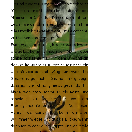
Freundin weiter Distanzen. Dies machte es
für mich nicht gerade einfach, das
Minimonster über den Parcours zu führen.
Leider werde ich nie erfahren, was mit ihr
alles möglich gewesen wäre, ist sie doch viel
zu früh von uns gegangen...
Point
war sehr schnell, leider aber teilweise
etwas kopflos. Er lief nach dem Motto: lieber
schnell als fehlerfrei. Mit dem 3. Rang an
der SM im Jahre 2010 hat er mir aber ein
unschätzbares und völlig unerwartetes
Geschenk gemacht. Das hat mir gezeigt,
dass man die Hoffnung nie aufgeben darf!
Movie
war noch schneller als Point und
schwierig zu bremsen. Er war der
Freestylenachfolger von Mix. Da diesen
Führstil fast keiner mehr kennt, ernteten
wir immer wieder ungläubige Blicke, wenn
dann mal wieder alles klappte und ich Movie