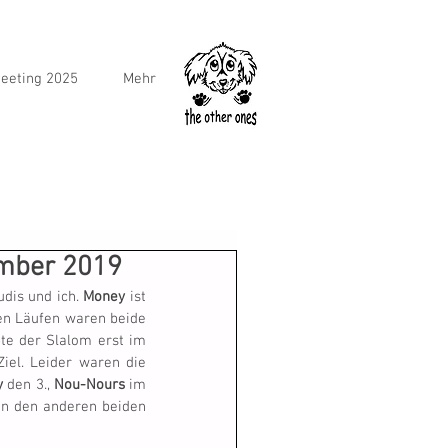
eeting 2025
Mehr
ember 2019
dis und ich. 
Money
 ist 
en Läufen waren beide 
te der Slalom erst im 
iel. Leider waren die 
y
 den 3., 
Nou-Nours
 im 
 In den anderen beiden 