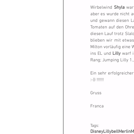
Wirbelwind 
Shyla
 war
aber es wurde nicht a
und gewann diesen La
Tomaten auf den Ohre
diesen Lauf trotz Slal
blieben wir mit etwas
Milton vorläufig eine
ins EL und 
Lilly
 warf i
Rang; Jumping Lilly 1.
Ein sehr erfolgreicher
:-)) !!!!!!
Gruss
Franca
Tags:
Disney
Lillybell
Merlin
M