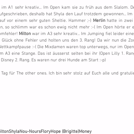
 im A1 sehr kreativ... Im Open kam sie zu früh aus dem Slalom. De
ufgeschrieben, deshalb hat Shyla den Lauf trotzdem gewonnen... Im 
uf vor einem sehr guten Sheltie. Hammer ;-) 
Merlin
 hatte in zwei
n, so schlimm war es schon ewig nicht mehr :-( Im Open hörte er e
omfehler! 
Milton
 war im A3 sehr kreativ... Im Jumping fiel leider ein
 Glück ohne Fehler und holten uns den 3. Rang! Da wir nun die Zo
 Wettkampfpause :-( Die Mixdamen waren top unterwegs, nur im Open 
m A3 eine Stange. Das ist äusserst selten bei ihr (Open Lilly 1. Rang;
, Disney 2. Rang. Es waren nur drei Hunde am Start :-p)
 Tag für The other ones. Ich bin sehr stolz auf Euch alle und gratulie
ilton
Shyla
Nou-Nours
Flory
Hope (Brigitte)
Money