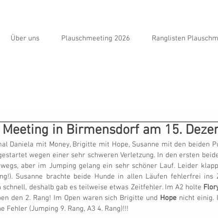
Über uns
Plauschmeeting 2026
Ranglisten Plauschm
 Meeting in Birmensdorf am 15. Dez
l Daniela mit Money, Brigitte mit Hope, Susanne mit den beiden Pu
t gestartet wegen einer sehr schweren Verletzung. In den ersten beid
wegs, aber im Jumping gelang ein sehr schöner Lauf. Leider klapp
ng!). Susanne brachte beide Hunde in allen Läufen fehlerfrei ins Z
 schnell, deshalb gab es teilweise etwas Zeitfehler. Im A2 holte 
Flor
en den 2. Rang! Im Open waren sich Brigitte und 
Hope
 nicht einig.
e Fehler (Jumping 9. Rang, A3 4. Rang)!!! 