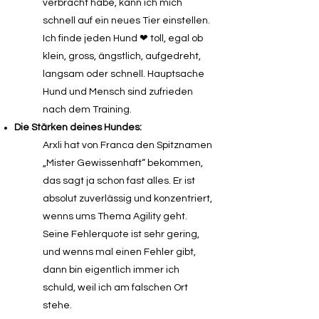
verbracht habe, kann ich mich
schnell auf ein neues Tier einstellen.
Ich finde jeden Hund ❤ toll, egal ob
klein, gross, ängstlich, aufgedreht,
langsam oder schnell. Hauptsache
Hund und Mensch sind zufrieden
nach dem Training.
Die Stärken deines Hundes:
Arxli hat von Franca den Spitznamen
„Mister Gewissenhaft“ bekommen,
das sagt ja schon fast alles. Er ist
absolut zuverlässig und konzentriert,
wenns ums Thema Agility geht.
Seine Fehlerquote ist sehr gering,
und wenns mal einen Fehler gibt,
dann bin eigentlich immer ich
schuld, weil ich am falschen Ort
stehe.