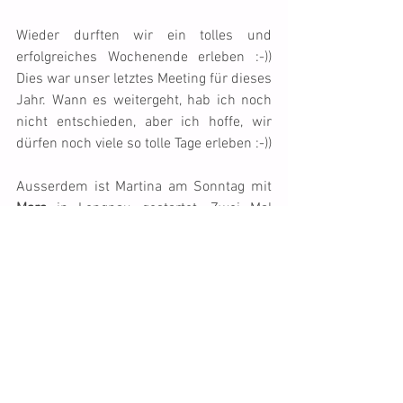
Wieder durften wir ein tolles und 
erfolgreiches Wochenende erleben :-)) 
Dies war unser letztes Meeting für dieses 
Jahr. Wann es weitergeht, hab ich noch 
nicht entschieden, aber ich hoffe, wir 
dürfen noch viele so tolle Tage erleben :-))
Ausserdem ist Martina am Sonntag mit 
Mara
 in Lengnau gestartet. Zwei Mal 
liefen die beiden ins EL, aber im 
Jumping gelang den beiden ein 
fehlerfreier Lauf, leider gab es Zeitfehler. 
Martina hatte trotzdem viel Spass und 
das ist doch die Hauptsache :-))
Gruss