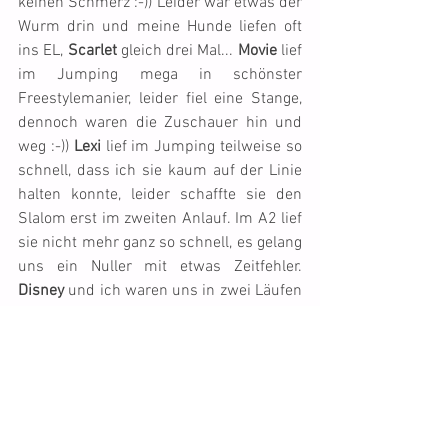
keinen Schmerz :-)) Leider war etwas der 
Wurm drin und meine Hunde liefen oft 
ins EL, 
Scarlet
 gleich drei Mal... 
Movie
 lief 
im Jumping mega in schönster 
Freestylemanier, leider fiel eine Stange, 
dennoch waren die Zuschauer hin und 
weg :-)) 
Lexi
 lief im Jumping teilweise so 
schnell, dass ich sie kaum auf der Linie 
halten konnte, leider schaffte sie den 
Slalom erst im zweiten Anlauf. Im A2 lief 
sie nicht mehr ganz so schnell, es gelang 
uns ein Nuller mit etwas Zeitfehler. 
Disney
 und ich waren uns in zwei Läufen 
nicht wirklich einig, aber das Jumping 
schafften wir als einziges Team fehlerfrei 
(1. Rang). Mit 
Teeba
 hab ich im A2 etwas 
zu viel an den Zonen riskiert, aber im 
Jumping durften wir uns über einen 3. 
Rang und im Open sogar über den Sieg 