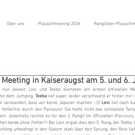
Über uns
Plauschmeeting 2026
Ranglisten Plauschm
Meeting in Kaiseraugst am 5. und 6. 
un soweit: Lexi und Teeba starteten am ersten offiziellen Meet
mit dem Jumping. 
Teeba
 lief super, leider verschwand er hinter mir 
ht verstanden, dass wir keine Japaner machen :-))) 
Lexi
 lief nach 
h fehlerfrei durch den Parcours! Sie hatte nicht das schnellste Temp
am. Jedenfalls reichte es für den 3. Rang!! Im Offiziellen (Parcours 
n beide ohne Fehler!!! Bei Lexi ergab dies den 5. Rang, bei Teeba s
nfang unbedingt in den Slalom statt über den Sprung, den Rest lief 