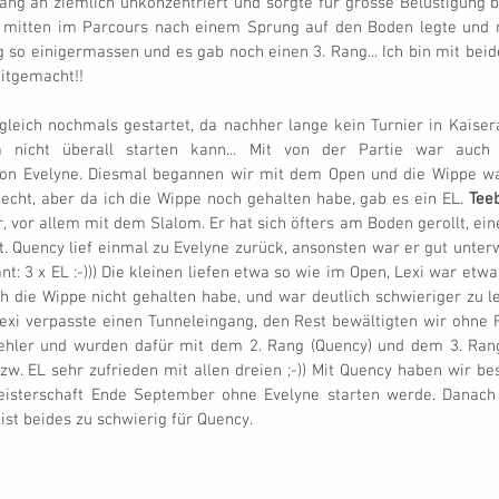
fang an ziemlich unkonzentriert und sorgte für grosse Belustigung b
h mitten im Parcours nach einem Sprung auf den Boden legte und 
ing so einigermassen und es gab noch einen 3. Rang... Ich bin mit beid
mitgemacht!!
leich nochmals gestartet, da nachher lange kein Turnier in Kaisera
 nicht überall starten kann... Mit von der Partie war auch
hlecht, aber da ich die Wippe noch gehalten habe, gab es ein EL. 
Tee
, vor allem mit dem Slalom. Er hat sich öfters am Boden gerollt, ei
. Quency lief einmal zu Evelyne zurück, ansonsten war er gut unterwe
t: 3 x EL :-))) Die kleinen liefen etwa so wie im Open, Lexi war etwa
h die Wippe nicht gehalten habe, und war deutlich schwieriger zu le
Lexi verpasste einen Tunneleingang, den Rest bewältigten wir ohne F
ehler und wurden dafür mit dem 2. Rang (Quency) und dem 3. Rang (
bzw. EL sehr zufrieden mit allen dreien ;-)) Mit Quency haben wir bes
isterschaft Ende September ohne Evelyne starten werde. Danach
st beides zu schwierig für Quency.