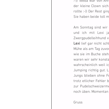
:-)) Teeba war von An
der kleine Clown sic
rollte :-)) Der Rest g
Sie haben beide toll 
Am Sonntag sind wir g
und ich mit Lexi ja
Lexi
 lief gar nicht sc
Mühe als am Tag zuvor
wie sie im Buche steht
waren wir sehr konstan
wahrscheinlich weil ic
Jumping richtig gut. 
Jungs blieben ohne F
trotz etlicher Fehler 
zur Pudelschweizerme
noch üben. Momentan i
Gruss