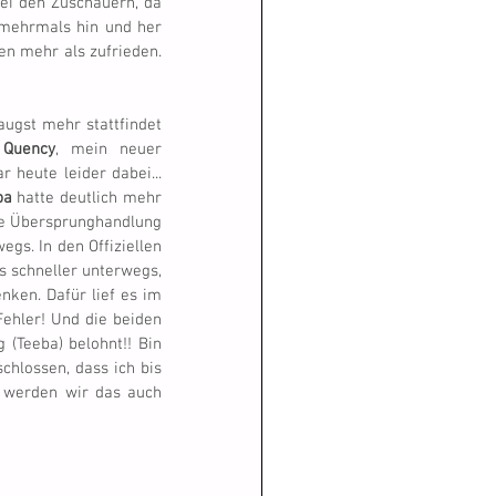
ei den Zuschauern, da 
mehrmals hin und her 
en mehr als zufrieden. 
ugst mehr stattfindet 
 
Quency
, mein neuer 
Zwergpudelleihhund von Evelyne. Diesmal begannen wir mit dem Open und die Wippe war heute leider dabei... 
ba
 hatte deutlich mehr 
ne Übersprunghandlung 
gs. In den Offiziellen 
s schneller unterwegs, 
nken. Dafür lief es im 
ehler! Und die beiden 
Teeba) belohnt!! Bin 
chlossen, dass ich bis 
 werden wir das auch 