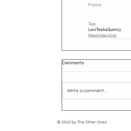
Franca
Tags:
Lexi
Teeba
Quency
Meetingberichte
Comments
Write a comment...
© 2022 by The Other Ones