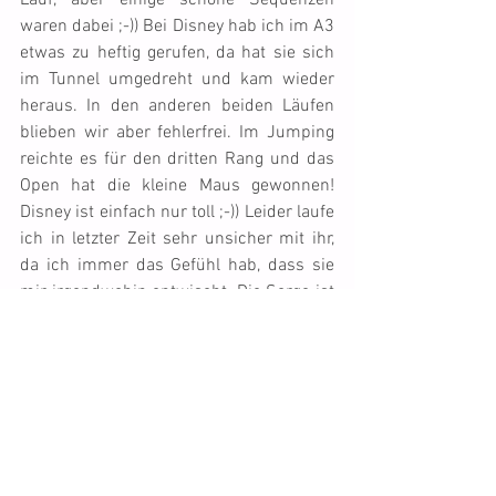
Lauf, aber einige schöne Sequenzen 
waren dabei ;-)) Bei Disney hab ich im A3 
etwas zu heftig gerufen, da hat sie sich 
im Tunnel umgedreht und kam wieder 
heraus. In den anderen beiden Läufen 
blieben wir aber fehlerfrei. Im Jumping 
reichte es für den dritten Rang und das 
Open hat die kleine Maus gewonnen! 
Disney ist einfach nur toll ;-)) Leider laufe 
ich in letzter Zeit sehr unsicher mit ihr, 
da ich immer das Gefühl hab, dass sie 
mir irgendwohin entwischt. Die Sorge ist 
ja nicht ganz unberechtigt, wie man 
schon einige Male hat miterleben dürfen, 
denn wenn sie mal richtig Gas gibt, kann 
ich sie nur noch mit Mühe auf der Linie 
halten... Ich hoffe, mit der Zeit werde ich 
wieder sicherer mit ihr. Momentan freu 
ich mich einfach, dass Disney so 