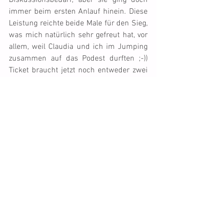
Diskussionsbedarf, aber sie ging doch 
immer beim ersten Anlauf hinein. Diese 
Leistung reichte beide Male für den Sieg, 
was mich natürlich sehr gefreut hat, vor 
allem, weil Claudia und ich im Jumping 
zusammen auf das Podest durften ;-)) 
Ticket braucht jetzt noch entweder zwei 
Nuller oder einen Sieg (bei zehn oder 
weniger Startenden, wie es bei den 
meisten Meetings der Fall ist), um in die 
Klasse 2 aufzusteigen. Ich hoffe, dass 
diese Resultat nicht allzu lange auf sich 
warten lassen, denn so langsam hab ich 
genug davon, den ganzen Tag am Meeting 
zu stehen. Aber die letzten Resultate, die 
man braucht, sind bekanntlich die 
schwierigsten und so werde ich mich 
wohl oder übel noch in Geduld üben 
müssen.