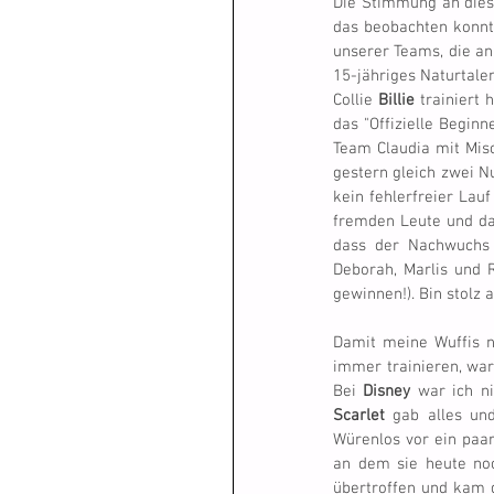
Die Stimmung an diese
das beobachten konnte
unserer Teams, die an
15-jähriges Naturtale
Collie 
Billie
 trainiert 
das "Offizielle Begin
Team Claudia mit Misc
gestern gleich zwei Nu
kein fehlerfreier Lauf
fremden Leute und das
dass der Nachwuchs 
Deborah, Marlis und R
gewinnen!). Bin stolz a
Damit meine Wuffis ni
immer trainieren, war
Bei 
Disney
Scarlet
 gab alles und
Würenlos vor ein paar
an dem sie heute noc
übertroffen und kam d