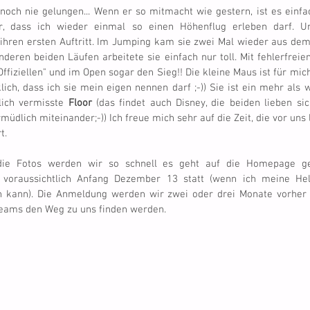
noch nie gelungen... Wenn er so mitmacht wie gestern, ist es einfach
wir, dass ich wieder einmal so einen Höhenflug erleben darf. U
 ihren ersten Auftritt. Im Jumping kam sie zwei Mal wieder aus dem
eren beiden Läufen arbeitete sie einfach nur toll. Mit fehlerfreien
ffiziellen" und im Open sogar den Sieg!! Die kleine Maus ist für mi
lich, dass ich sie mein eigen nennen darf ;-)) Sie ist ein mehr als w
ich vermisste 
Floor
 (das findet auch Disney, die beiden lieben sic
müdlich miteinander;-)) Ich freue mich sehr auf die Zeit, die vor uns l
t.
die Fotos werden wir so schnell es geht auf die Homepage ge
t voraussichtlich Anfang Dezember 13 statt (wenn ich meine He
 kann). Die Anmeldung werden wir zwei oder drei Monate vorher fr
Teams den Weg zu uns finden werden.