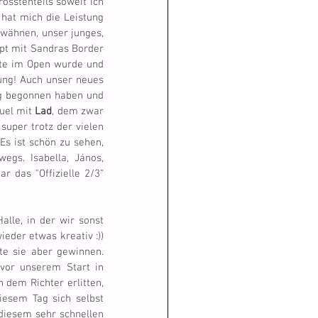
sstenteils soweit ich 
hat mich die Leistung 
wähnen, unser junges, 
pt mit Sandras Border 
itte im Open wurde und 
ung! Auch unser neues 
ng begonnen haben und 
uel mit 
Lad
, dem zwar 
super trotz der vielen 
s ist schön zu sehen, 
s. Isabella, János, 
 das "Offizielle 2/3" 
lle, in der wir sonst 
eder etwas kreativ :)) 
 war ich nicht immer ganz bei der Sache, nicht gut... ;-)) Das Open 2/3 konnte sie aber gewinnen. 
 vor unserem Start in 
dem Richter erlitten, 
iesem Tag sich selbst 
diesem sehr schnellen 