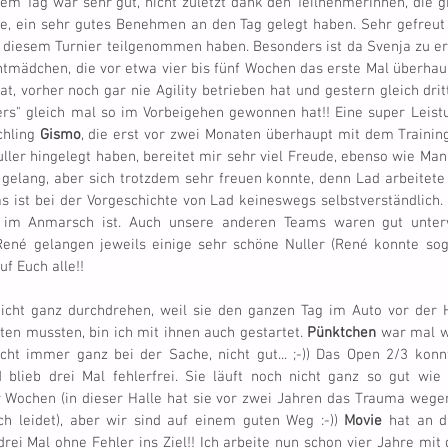
m Tag war sehr gut, nicht zuletzt dank den TeilnehmerInnen, die grö
, ein sehr gutes Benehmen an den Tag gelegt haben. Sehr gefreut 
 diesem Turnier teilgenommen haben. Besonders ist da Svenja zu er
ntmädchen, die vor etwa vier bis fünf Wochen das erste Mal überhau
hat, vorher noch gar nie Agility betrieben hat und gestern gleich dr
ners" gleich mal so im Vorbeigehen gewonnen hat!! Eine super Leist
hling 
Gismo
, die erst vor zwei Monaten überhaupt mit dem Traini
ller hingelegt haben, bereitet mir sehr viel Freude, ebenso wie Man
 gelang, aber sich trotzdem sehr freuen konnte, denn Lad arbeitete 
 ist bei der Vorgeschichte von Lad keineswegs selbstverständlich. E
im Anmarsch ist. Auch unsere anderen Teams waren gut unterweg
ené gelangen jeweils einige sehr schöne Nuller (René konnte sogar
uf Euch alle!!
cht ganz durchdrehen, weil sie den ganzen Tag im Auto vor der Ha
ten mussten, bin ich mit ihnen auch gestartet. 
Pünktchen 
war mal wi
 blieb drei Mal fehlerfrei. Sie läuft noch nicht ganz so gut wie
 Wochen (in dieser Halle hat sie vor zwei Jahren das Trauma wegen 
h leidet), aber wir sind auf einem guten Weg :-)) 
Movie
 hat an d
rei Mal ohne Fehler ins Ziel!! Ich arbeite nun schon vier Jahre mit 