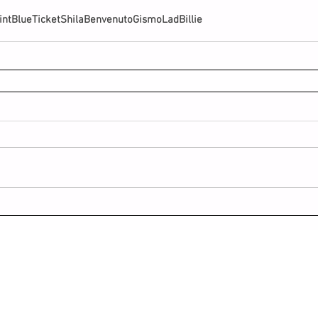
int
Blue
Ticket
Shila
Benvenuto
Gismo
Lad
Billie