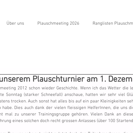
Über uns
Plauschmeeting 2026
Ranglisten Plauschm
 unserem Plauschturnier am 1. Deze
meeting 2012 schon wieder Geschichte. Wenn ich das Wetter die le
e Sonntag (starker Schneefall) anschaue, hatten wir sehr viel Gl
stens trocken. Auch sonst hat alles bis auf ein paar Kleinigkeiten seh
abe. Dies auch dank der vielen fleissigen HelferInnen, die uns d
cht mal zu unserer Trainingsgruppe gehören. Vielen Dank an dieser
ührung eines solchen doch recht grossen Anlasses (über 100 Startende