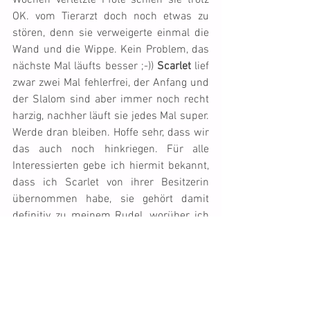
Wochen verletzte Pfote schien sie trotz 
OK. vom Tierarzt doch noch etwas zu 
stören, denn sie verweigerte einmal die 
Wand und die Wippe. Kein Problem, das 
nächste Mal läufts besser ;-)) 
Scarlet
 lief 
zwar zwei Mal fehlerfrei, der Anfang und 
der Slalom sind aber immer noch recht 
harzig, nachher läuft sie jedes Mal super. 
Werde dran bleiben. Hoffe sehr, dass wir 
das auch noch hinkriegen. Für alle 
Interessierten gebe ich hiermit bekannt, 
dass ich Scarlet von ihrer Besitzerin 
übernommen habe, sie gehört damit 
definitiv zu meinem Rudel, worüber ich 
sehr glücklich bin :-)) Ihrer ehemaligen 
Besitzerin danke ich für das Vertrauen, 
das sie mir entgegenbringt. Ich werde 
gut für Scarlet sorgen. Schliesslich 
durfte ich nach einer langen Pause Mal 