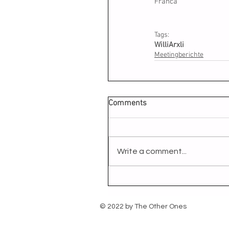
Franca
Tags:
Willi
Arxli
Meetingberichte
Comments
Write a comment...
© 2022 by The Other Ones