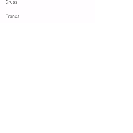
Gruss
Franca
Tags:
Disney
Lexi
Lillybell
Milton
Meetingberichte
Comments
Write a comment...