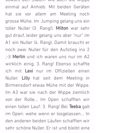
sowohl den Slalom wie auch die Wippe 
einmal auf Anhieb. Mit beiden Geräten 
hat sie vor allem am Meeting noch 
grosse Mühe. Im Jumping gelang uns ein 
toller Nuller (3. Rang!). 
Milton
 war sehr 
gut drauf, leider gelang uns aber "nur" im 
A1 ein Nuller (4. Rang). Damit braucht er 
noch zwei Nuller für den Aufstieg ins 2 
;-)) 
Merlin
 und ich waren uns nur im A2 
wirklich einig, 3. Rang! Ebenso schaffte 
ich mit 
Lexi
 nur im Offiziellen einen 
Nuller. 
Lilly
 hat seit dem Meeting in 
Birmensdorf etwas Mühe mit der Wippe. 
Im A3 war sie nach der Wippe ziemlich 
von der Rolle... Im Open schafften wir 
einen tollen Lauf: 3. Rang! Bei 
Teeba
 galt 
im Open: wehe wenn er losgelassen... In 
den anderen beiden Läufen schafften wir 
sehr schöne Nuller. Er ist und bleibt eine 