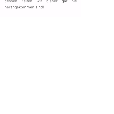
dessen Zeiten wir bisher gar nie 
herangekommen sind!
Nun machen wir eine kleine 
Wettkampfpause und fahren in die 
Ferien nach Oberammergau ;-))
Gruss
Franca
Tags:
Disney
Lexi
Teeba
Blue
Shady
Orion
Sirius
Meetingberichte
Comments