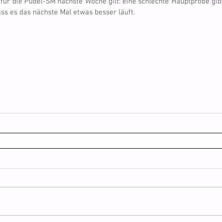
 für die Pudel-SM nächste Woche gilt: eine schlechte Hauptprobe gibt
dass es das nächste Mal etwas besser läuft.