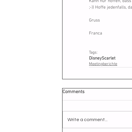
Kann nur hoffen, dass
;-)) Hoffe jedenfalls, 
Gruss
Franca
Tags:
Disney
Scarlet
Meetingberichte
Comments
Write a comment...