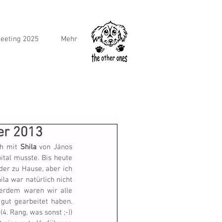
eeting 2025
Mehr
er 2013
h mit 
Shila
 von János 
ital musste. Bis heute 
der zu Hause, aber ich 
la war natürlich nicht 
erdem waren wir alle 
etwas müde. So kam es zu einem EL nach dem anderen, obwohl alle Hundis eigentlich gut gearbeitet haben. 
4. Rang, was sonst ;-)) 