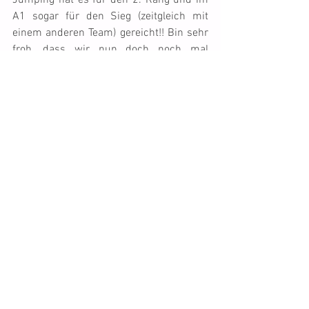
Jumping hat es für den 2. Rang und im 
A1 sogar für den Sieg (zeitgleich mit 
einem anderen Team) gereicht!! Bin sehr 
froh, dass wir nun doch noch mal 
fehlerfrei geblieben sind, ich hatte leise 
Zweifel, ob wir das in nützlicher Frist 
überhaupt einmal schaffen würden ;-)) 
Mit Ticket zu laufen, ist zwar recht 
anstrengend, da sie zumeist eigene 
Vorstellungen vom Verlauf des Parcours 
hat und teilweise nur schwer von etwas 
anderem zu überzeugen ist, aber es 
bereitet mir trotzdem grosse Freude, mit 
dieser tollen Hündin arbeiten zu dürfen!!
Gruss
Franca