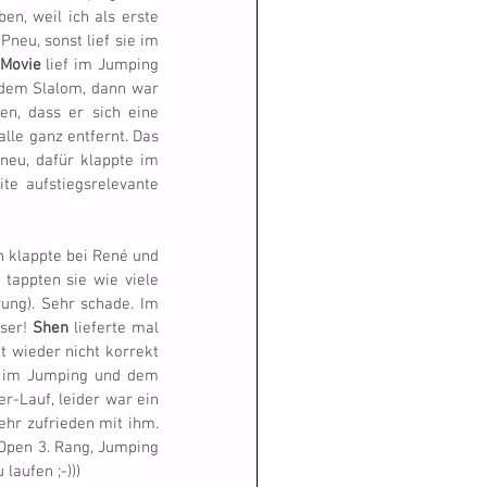
n, weil ich als erste 
eu, sonst lief sie im 
Movie
 lief im Jumping 
 dem Slalom, dann war 
n, dass er sich eine 
lle ganz entfernt. Das 
eu, dafür klappte im 
te aufstiegsrelevante 
n klappte bei René und 
tappten sie wie viele 
ung). Sehr schade. Im 
ser! 
Shen
 lieferte mal 
t wieder nicht korrekt 
EL im Jumping und dem 
r-Lauf, leider war ein 
sehr sehr grosser Bogen drin, deshalb war die Zeit ziemlich schlecht. Egal, bin trotzdem sehr zufrieden mit ihm. 
 Open 3. Rang, Jumping 
laufen ;-)))