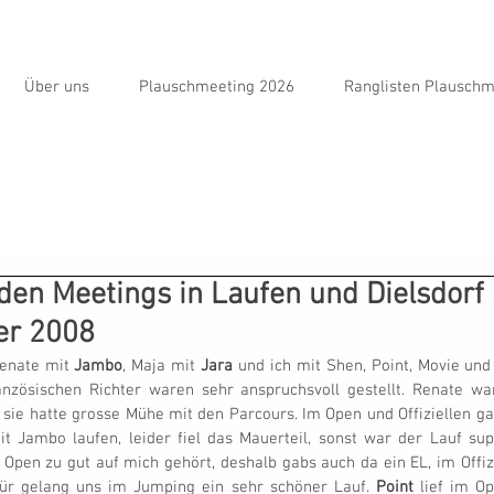
Über uns
Plauschmeeting 2026
Ranglisten Plauschm
 den Meetings in Laufen und Dielsdorf
er 2008
nate mit 
Jambo
, Maja mit 
Jara
 und ich mit Shen, Point, Movie und 
nzösischen Richter waren sehr anspruchsvoll gestellt. Renate war
 sie hatte grosse Mühe mit den Parcours. Im Open und Offiziellen gab
t Jambo laufen, leider fiel das Mauerteil, sonst war der Lauf sup
 Open zu gut auf mich gehört, deshalb gabs auch da ein EL, im Offi
afür gelang uns im Jumping ein sehr schöner Lauf. 
Point
 lief im O