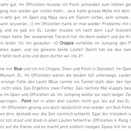
t sehr gut. Im Offiziellen musste ich Point jemanden zum Halten gebe
h ging mal wieder gar nichts mehr… Jara hatte grosse Mühe mit dem Pn
en sehr gut. Im Open zog Maja Jara am Slalom vorbei, sehr schade. 
ann souverän ;-)) Im Offiziellen hatte er mal wieder Probleme mit
g und es gab ein EL. Leider musste ich nach dem Lauf feststelle
issen hatte. Der anwesende Tierarzt hat ihn dann sediert und die Kra
leider für ihn gelaufen :-((( 
Chippie
 verfehlte im Jumping den Pn
alles super, und sie gewann beide Läufe!! Damit hat sie das zwei
t fehlt noch eins und dann dürfen wir ins 2!!
né mit 
Blue
 und ich mit Chippie, Shen und Point in Dielsdorf. Im Ope
 Wunsch: EL. Im Offiziellen waren die beiden toll unterwegs. Leider 
 einzige Falle des Laufs (Blue rannte ins Tunnel statt über den Spr
nicht alles. Das Ergebnis: zwei Fehler. Das nächste Mal klappts bes
e im Open und Offiziellen ab. Im Jumping wollte sie nach langer Zei
springen… 
Point
 lief in allen drei Läufen recht gut, bis auf das 
Im Offiziellen gelang uns doch tatsächlich mal wieder ein Null-Fehle
z toll drauf und blieb in allen Läufen fehlerfrei (Offizielles 4. Rang,
olz auf die Kleine und es macht jetzt endlich riesigen Spass mit ihr zu 