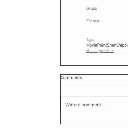
Gruss
Franca
Tags:
Movie
Point
Shen
Chipp
Meetingberichte
Comments
Write a comment...