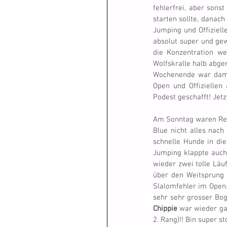
fehlerfrei, aber sons
starten sollte, danac
Jumping und Offiziell
absolut super und gew
die Konzentration we
Wolfskralle halb abger
Wochenende war damit 
Open und Offiziellen 
Podest geschafft! Jetz
Am Sonntag waren Re
Blue nicht alles nach
schnelle Hunde in die
Jumping klappte auch 
wieder zwei tolle Läuf
über den Weitsprung 
Slalomfehler im Open. 
Chippie
 war wieder gan
2. Rang)!! Bin super st