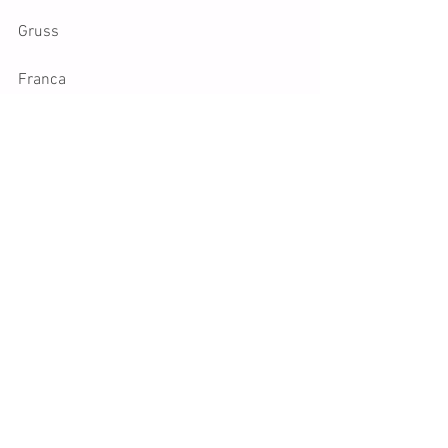
Gruss
Franca
Tags:
Movie
Point
Shen
Jambo
Meetingberichte
Comments
Write a comment...