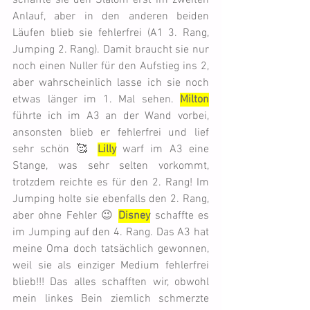
schaffte sie den Slalom erst im zweiten 
Anlauf, aber in den anderen beiden 
Läufen blieb sie fehlerfrei (A1 3. Rang, 
Jumping 2. Rang). Damit braucht sie nur 
noch einen Nuller für den Aufstieg ins 2, 
aber wahrscheinlich lasse ich sie noch 
etwas länger im 1. Mal sehen. 
Milton
führte ich im A3 an der Wand vorbei, 
ansonsten blieb er fehlerfrei und lief 
sehr schön 🥰 
Lilly
 warf im A3 eine 
Stange, was sehr selten vorkommt, 
trotzdem reichte es für den 2. Rang! Im 
Jumping holte sie ebenfalls den 2. Rang, 
aber ohne Fehler 😉 
Disney
 schaffte es 
im Jumping auf den 4. Rang. Das A3 hat 
meine Oma doch tatsächlich gewonnen, 
weil sie als einziger Medium fehlerfrei 
blieb!!! Das alles schafften wir, obwohl 
mein linkes Bein ziemlich schmerzte 