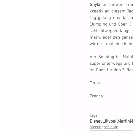
Shyla
 lief teilweise r
kreativ an diesem Tag 
Tag gelang uns das nic
(Jumping und Open 3. 
schlichtweg zu langsa
mal wieder den ganzen 
wir erst mal eine klei
Am Sonntag ist Natal
super unterwegs und ka
im Open für den 2. Ran
Gruss
Franca
Tags:
Disney
Lillybell
Merlin
M
Meetingberichte