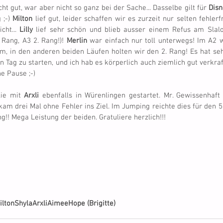
echt gut, war aber nicht so ganz bei der Sache... Dasselbe gilt für 
Disn
;-) 
Milton
 lief gut, leider schaffen wir es zurzeit nur selten fehlerf
ht... 
Lilly
 lief sehr schön und blieb ausser einem Refus am Slalo
Rang, A3 2. Rang!)! 
Merlin
 war einfach nur toll unterwegs! Im A2 wa
m, in den anderen beiden Läufen holten wir den 2. Rang! Es hat seh
Tag zu starten, und ich hab es körperlich auch ziemlich gut verkraf
ne Pause ;-)
ie mit 
Arxli
 ebenfalls in Würenlingen gestartet. Mr. Gewissenhaft
m drei Mal ohne Fehler ins Ziel. Im Jumping reichte dies für den 5.,
g!! Mega Leistung der beiden. Gratuliere herzlich!!!
ilton
Shyla
Arxli
Aimee
Hope (Brigitte)