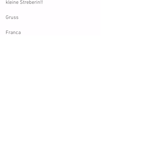
kleine Streberin!!
Gruss
Franca
Tags:
Disney
Scarlet
Lexi
Teeba
Lillybell
Milton
Nora
Shyla
Meetingberichte
Comments
Write a comment...