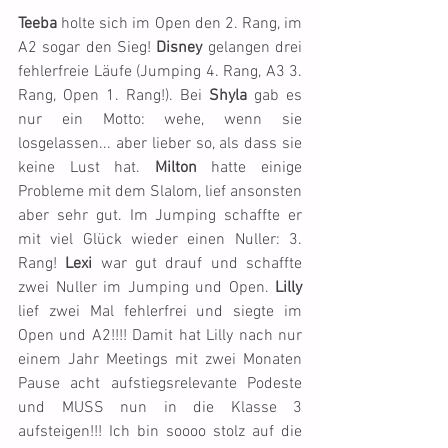
Teeba
 holte sich im Open den 2. Rang, im 
A2 sogar den Sieg! 
Disney
 gelangen drei 
fehlerfreie Läufe (Jumping 4. Rang, A3 3. 
Rang, Open 1. Rang!). Bei 
Shyla
 gab es 
nur ein Motto: wehe, wenn sie 
losgelassen... aber lieber so, als dass sie 
keine Lust hat. 
Milton
 hatte einige 
Probleme mit dem Slalom, lief ansonsten 
aber sehr gut. Im Jumping schaffte er 
mit viel Glück wieder einen Nuller: 3. 
Rang! 
Lexi
 war gut drauf und schaffte 
zwei Nuller im Jumping und Open. 
Lilly
lief zwei Mal fehlerfrei und siegte im 
Open und A2!!!! Damit hat Lilly nach nur 
einem Jahr Meetings mit zwei Monaten 
Pause acht aufstiegsrelevante Podeste 
und MUSS nun in die Klasse 3 
aufsteigen!!! Ich bin soooo stolz auf die 