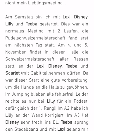
nicht mein Lieblingsmeeting…
Am Samstag bin ich mit 
Lexi
, 
Disney
, 
Lilly
 und 
Teeba
 gestartet. Dies war ein 
normales Meeting mit 2 Läufen, die 
Pudelschweizermeisterschaft fand erst 
am nächsten Tag statt. Am 4. und 5. 
November findet in dieser Halle die 
Schweizermeisterschaft aller Rassen 
statt, an der 
Lexi
, 
Disney
, 
Teeba
 und 
Scarlet
 (mit Gabi) teilnehmen dürfen. Da 
war dieser Start eine gute Vorbereitung, 
um die Hunde an die Halle zu gewöhnen. 
Im Jumping blieben alle fehlerfrei. Leider 
reichte es nur bei 
Lilly
 für ein Podest, 
dafür gleich der 1. Rang!! Im A2 habe ich 
Lilly an der Wand korrigiert. Im A3 lief 
Disney
 sehr frech ins EL, 
Teeba
 sprang 
den Stegabgang und mit 
Lexi
 gelang mir 