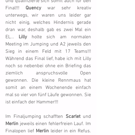
und qualifizierte sich somit auch für den 
Final!!! 
Quency
 war sehr kreativ 
unterwegs, wir waren uns leider gar 
nicht einig, welches Hindernis gerade 
dran war, deshalb gab es zwei Mal ein 
EL... 
Lilly
 holte sich am normalen 
Meeting im Jumping und A2 jeweils den 
Sieg in einem Feld mit 17 Teams!!! 
Während das Final lief, habe ich mit Lilly 
noch so nebenbei ohne ein Briefing das 
ziemlich anspruchsvolle Open 
gewonnen. Die kleine Rennmaus hat 
somit an einem Wochenende einfach 
mal so vier von fünf Läufe gewonnen. Sie 
ist einfach der Hammer!!!
Im Finaljumping schafften 
Scarlet
 und 
Merlin
 jeweils einen fehlerfreien Lauf. Im 
Finalopen lief 
Merlin
 leider in ein Refus. 