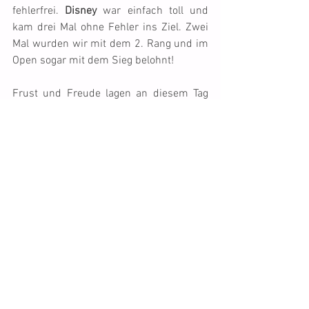
fehlerfrei. 
Disney
 war einfach toll und 
kam drei Mal ohne Fehler ins Ziel. Zwei 
Mal wurden wir mit dem 2. Rang und im 
Open sogar mit dem Sieg belohnt!
Frust und Freude lagen an diesem Tag 
sehr nahe beieinander, aber ich bin 
dennoch recht zufrieden mit allem. 
Insbesondere weil ich mich den ganzen 
Tag echt nicht gut fühlte...
Gruss
Franca
Tags:
Disney
Scarlet
Movie
Lexi
Teeba
Blue
Shady
Meetingberichte