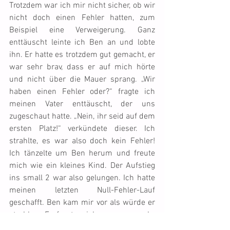
Trotzdem war ich mir nicht sicher, ob wir 
nicht doch einen Fehler hatten, zum 
Beispiel eine Verweigerung. Ganz 
enttäuscht leinte ich Ben an und lobte 
ihn. Er hatte es trotzdem gut gemacht, er 
war sehr brav, dass er auf mich hörte 
und nicht über die Mauer sprang. „Wir 
haben einen Fehler oder?“ fragte ich 
meinen Vater enttäuscht, der uns 
zugeschaut hatte. „Nein, ihr seid auf dem 
ersten Platz!“ verkündete dieser. Ich 
strahlte, es war also doch kein Fehler! 
Ich tänzelte um Ben herum und freute 
mich wie ein kleines Kind. Der Aufstieg 
ins small 2 war also gelungen. Ich hatte 
meinen letzten Null-Fehler-Lauf 
geschafft. Ben kam mir vor als würde er 
strahlen. Er freute sich genau so sehr 
wie ich, wobei ich nicht denke, dass es 