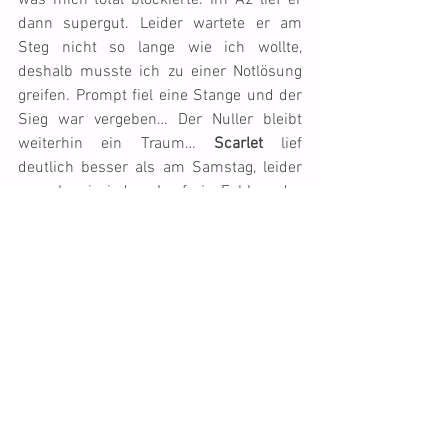
was mich total blockierte. Im A2 lief er 
dann supergut. Leider wartete er am 
Steg nicht so lange wie ich wollte, 
deshalb musste ich zu einer Notlösung 
greifen. Prompt fiel eine Stange und der 
Sieg war vergeben… Der Nuller bleibt 
weiterhin ein Traum… 
Scarlet
 lief 
deutlich besser als am Samstag, leider 
war aber in jedem Lauf ein Fehler oder 
ein EL dabei, der Rest war jeweils sehr 
gut. Sie ist ja noch sehr jung, das kommt 
schon ;-)) 
Chippie
 war wieder mega gut 
drauf und lief drei Mal ohne Fehler ins 
Ziel und auch auf das Podest! Bin sehr 
stolz auf das kleine Krümelmonster ;-)))
Somit haben wir dieses Wochenende 
mindestens zwölf Podeste abgeräumt. 
Das ist fast nicht zu glauben und macht 