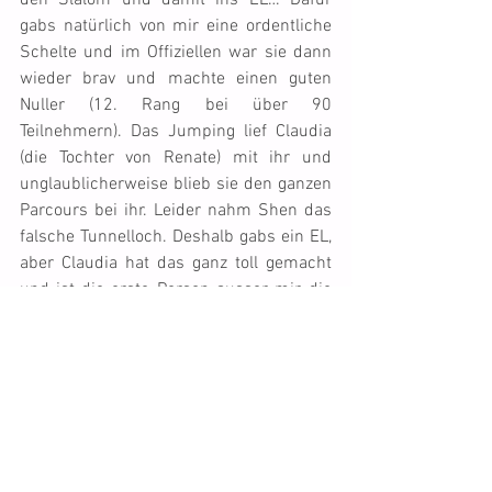
den Slalom und damit ins EL… Dafür 
gabs natürlich von mir eine ordentliche 
Schelte und im Offiziellen war sie dann 
wieder brav und machte einen guten 
Nuller (12. Rang bei über 90 
Teilnehmern). Das Jumping lief Claudia 
(die Tochter von Renate) mit ihr und 
unglaublicherweise blieb sie den ganzen 
Parcours bei ihr. Leider nahm Shen das 
falsche Tunnelloch. Deshalb gabs ein EL, 
aber Claudia hat das ganz toll gemacht 
und ist die erste Person ausser mir, die 
mit Shen an einem Meeting laufen 
konnte. Das werden wir sicher bald 
einmal wiederholen!! 
Point
 lief alle drei 
Läufe zwar sehr schnell aber auch sehr 
führig und konzentriert. Leider führte ich 
ihn sowohl im Open wie auch im A3 ins 
EL, weil mein Hirn mal wieder zu 